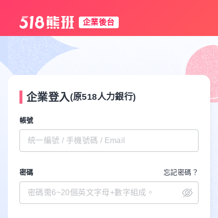
企業後台
企業登入
(原518人力銀行)
帳號
密碼
忘記密碼？