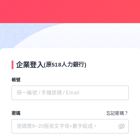
企業登入
(原518人力銀行)
帳號
密碼
忘記密碼？