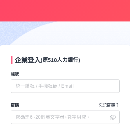
企業登入
(原518人力銀行)
帳號
密碼
忘記密碼？