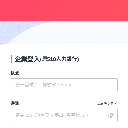
企業登入
(原518人力銀行)
帳號
密碼
忘記密碼？