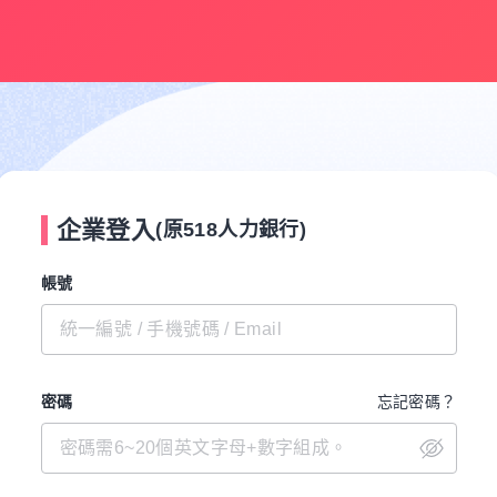
企業登入
(原518人力銀行)
帳號
密碼
忘記密碼？