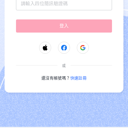
或
還沒有帳號嗎？
快速註冊