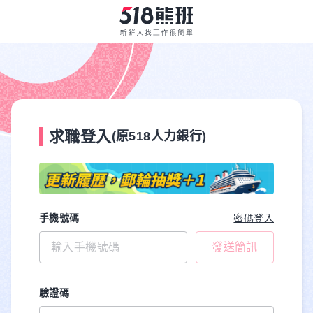
求職登入
(原518人力銀行)
手機號碼
密碼登入
發送簡訊
驗證碼