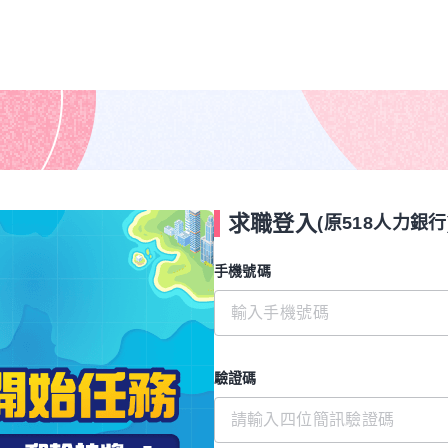
求職登入
(原518人力銀行
手機號碼
驗證碼