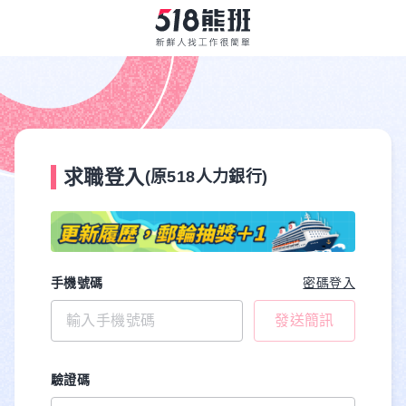
求職登入
(原518人力銀行)
手機號碼
密碼登入
發送簡訊
驗證碼