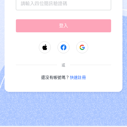
或
還沒有帳號嗎？
快速註冊