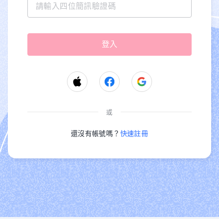
或
還沒有帳號嗎？
快速註冊