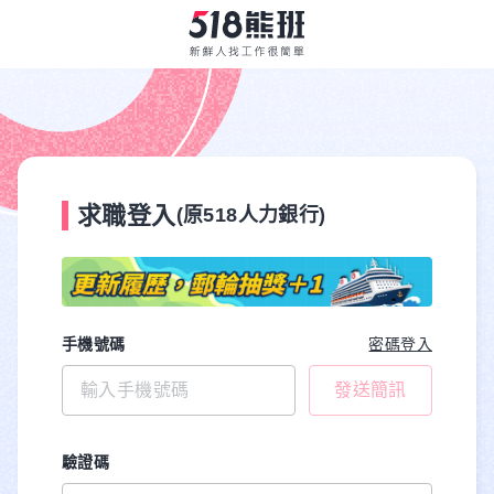
求職登入
(原518人力銀行)
手機號碼
密碼登入
發送簡訊
驗證碼