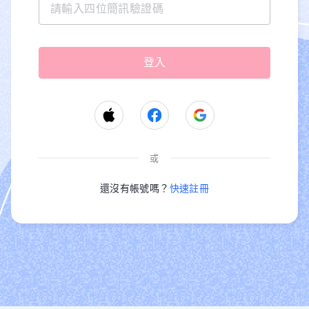
或
還沒有帳號嗎？
快速註冊