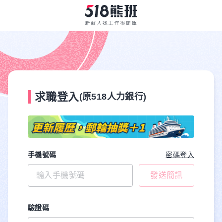
求職登入
(原518人力銀行)
手機號碼
密碼登入
發送簡訊
驗證碼