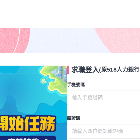
求職登入
(原518人力銀行
手機號碼
驗證碼