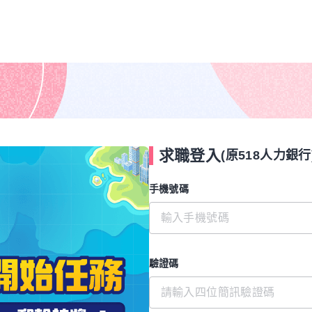
求職登入
(原518人力銀行
手機號碼
驗證碼