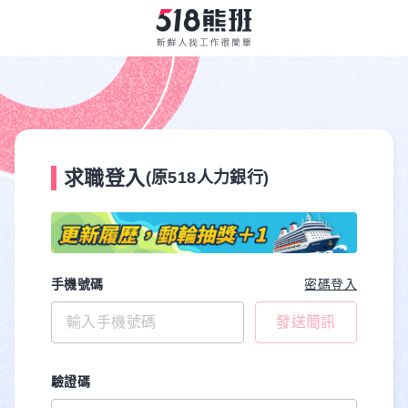
求職登入
(原518人力銀行)
手機號碼
密碼登入
發送簡訊
驗證碼