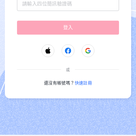
或
還沒有帳號嗎？
快速註冊