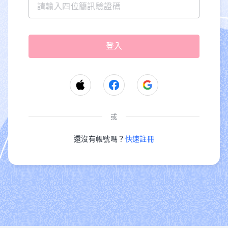
或
還沒有帳號嗎？
快速註冊