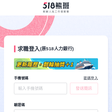
求職登入
(原518人力銀行)
手機號碼
密碼登入
發送簡訊
驗證碼