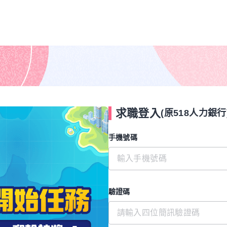
求職登入
(原518人力銀行
手機號碼
驗證碼