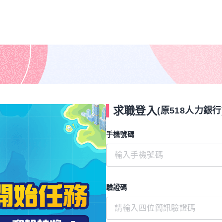
求職登入
(原518人力銀行
手機號碼
驗證碼