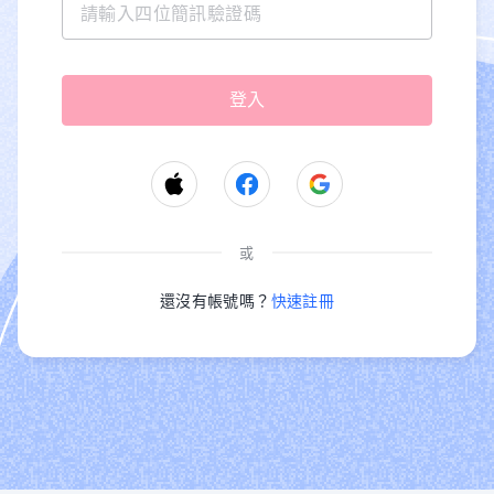
或
還沒有帳號嗎？
快速註冊