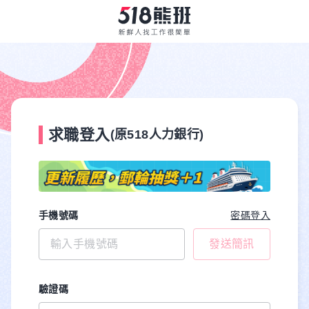
求職登入
(原518人力銀行)
手機號碼
密碼登入
發送簡訊
驗證碼