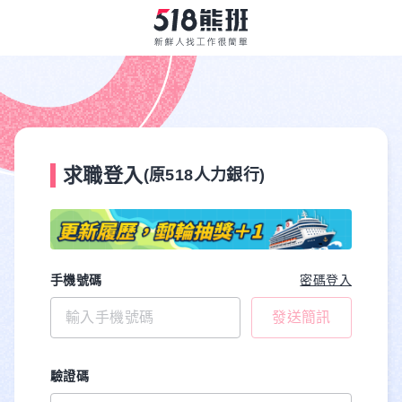
求職登入
(原518人力銀行)
手機號碼
密碼登入
發送簡訊
驗證碼