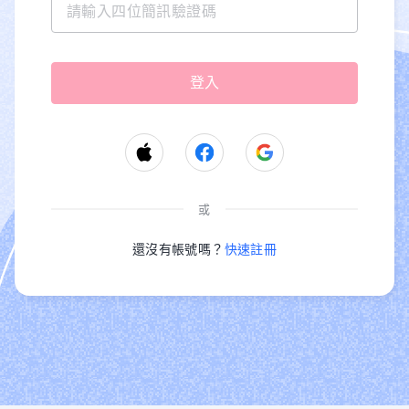
或
還沒有帳號嗎？
快速註冊