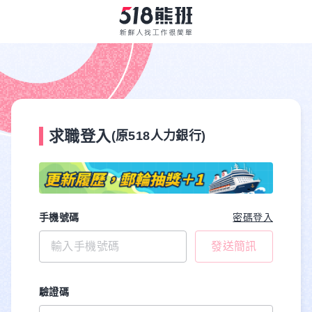
求職登入
(原518人力銀行)
手機號碼
密碼登入
發送簡訊
驗證碼