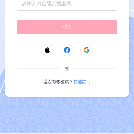
或
還沒有帳號嗎？
快速註冊