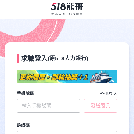
求職登入
(原518人力銀行)
手機號碼
密碼登入
發送簡訊
驗證碼