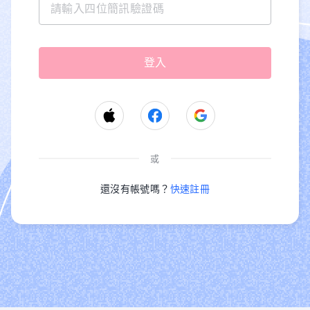
或
還沒有帳號嗎？
快速註冊