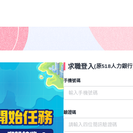
求職登入
(原518人力銀行
手機號碼
驗證碼