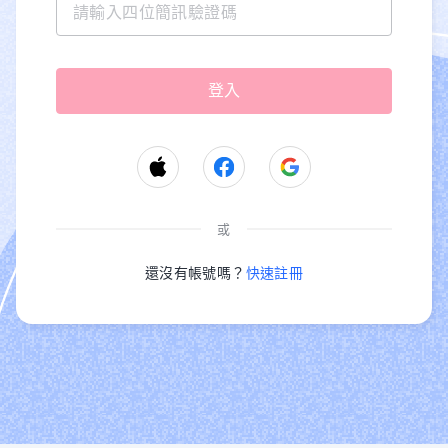
或
還沒有帳號嗎？
快速註冊