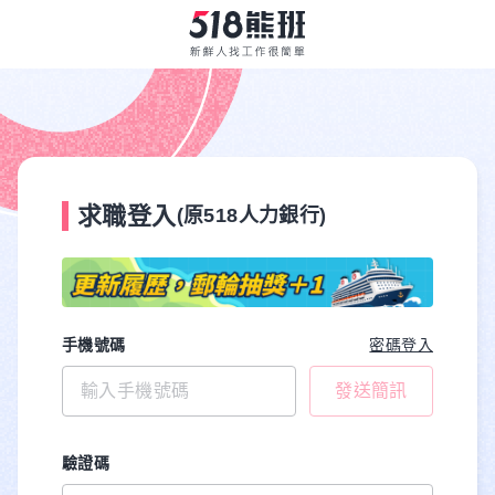
求職登入
(原518人力銀行)
手機號碼
密碼登入
發送簡訊
驗證碼