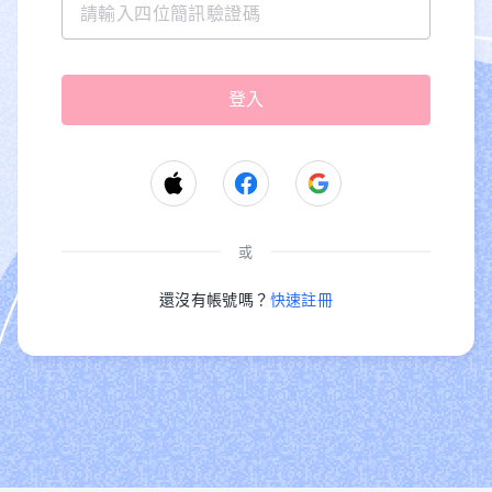
或
還沒有帳號嗎？
快速註冊