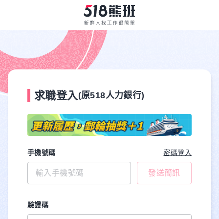
求職登入
(原518人力銀行)
手機號碼
密碼登入
發送簡訊
驗證碼