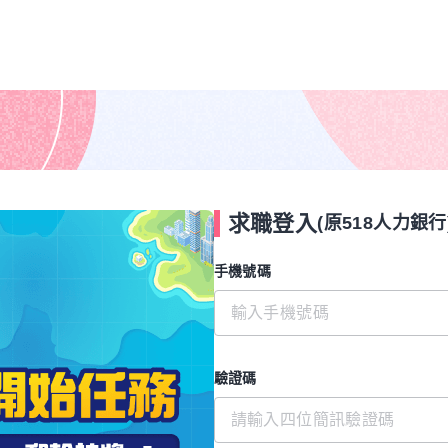
求職登入
(原518人力銀行
手機號碼
驗證碼