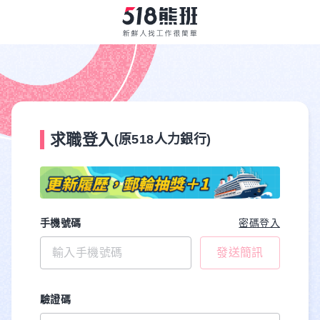
求職登入
(原518人力銀行)
手機號碼
密碼登入
發送簡訊
驗證碼