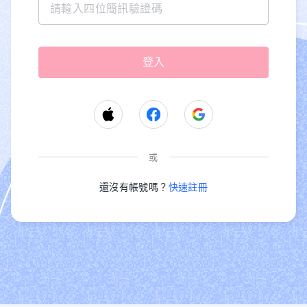
或
還沒有帳號嗎？
快速註冊