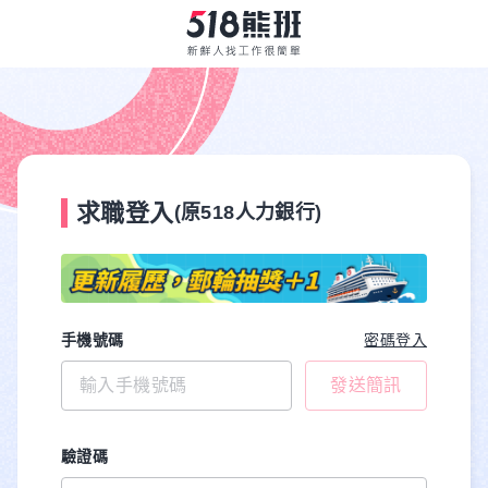
求職登入
(原518人力銀行)
手機號碼
密碼登入
發送簡訊
驗證碼