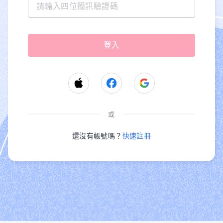
或
還沒有帳號嗎？
快速註冊