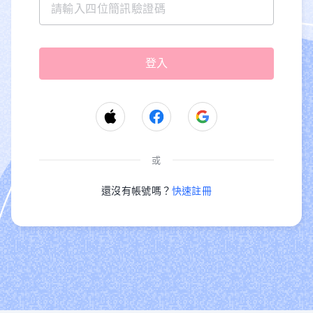
或
還沒有帳號嗎？
快速註冊