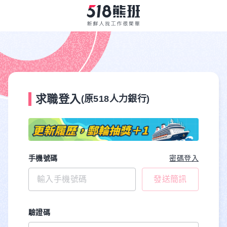
求職登入
(原518人力銀行)
手機號碼
密碼登入
發送簡訊
驗證碼