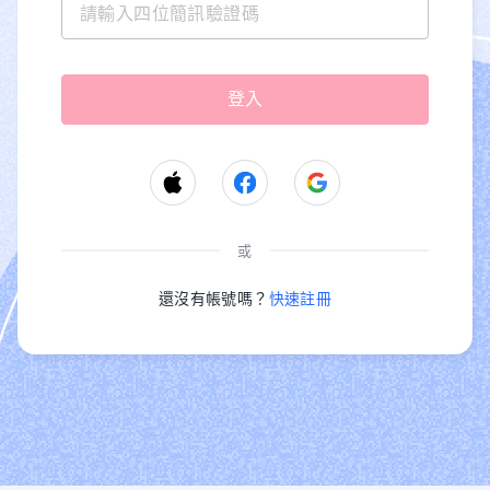
或
還沒有帳號嗎？
快速註冊