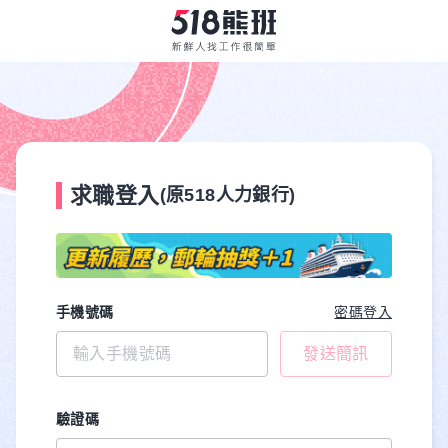
求職登入
(原518人力銀行)
手機號碼
密碼登入
發送簡訊
驗證碼