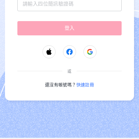
或
還沒有帳號嗎？
快速註冊