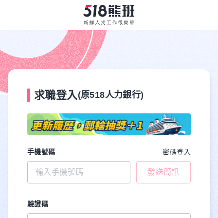
求職登入
(原518人力銀行)
手機號碼
密碼登入
發送簡訊
驗證碼