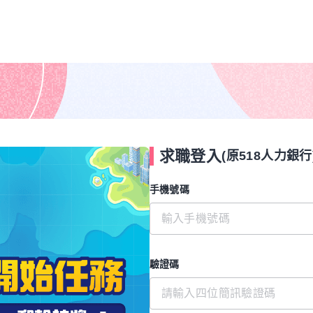
求職登入
(原518人力銀行
手機號碼
驗證碼