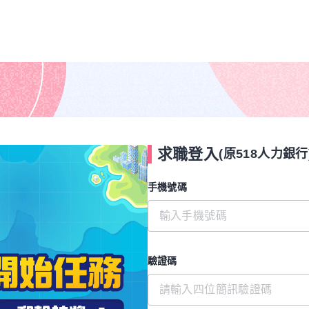
求職登入
(原518人力銀行
手機號碼
驗證碼