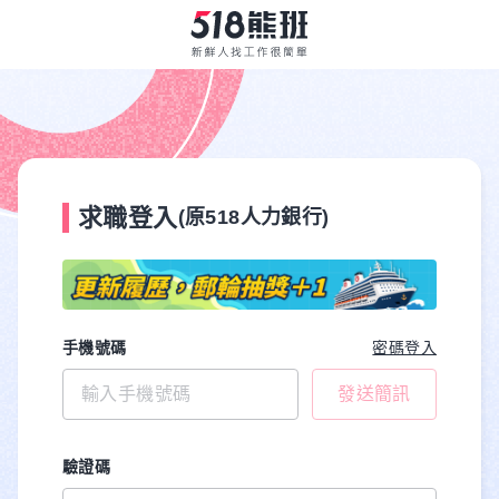
求職登入
(原518人力銀行)
手機號碼
密碼登入
發送簡訊
驗證碼