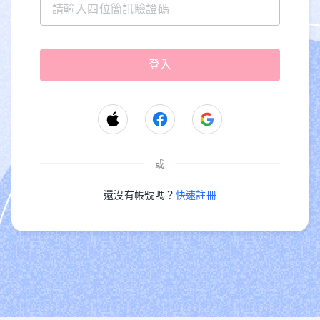
或
還沒有帳號嗎？
快速註冊