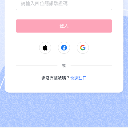
或
還沒有帳號嗎？
快速註冊