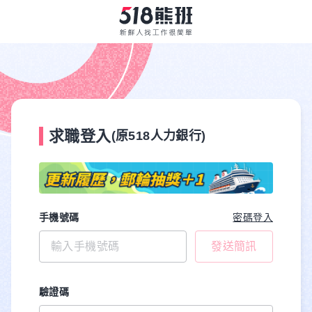
求職登入
(原518人力銀行)
手機號碼
密碼登入
發送簡訊
驗證碼