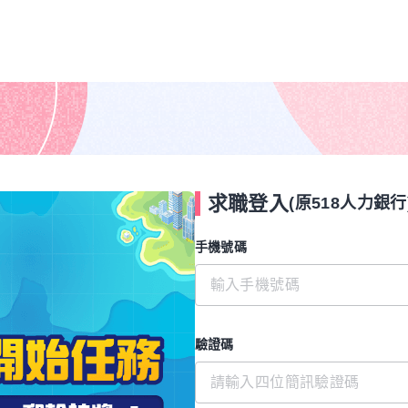
求職登入
(原518人力銀行
手機號碼
驗證碼