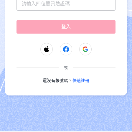
或
還沒有帳號嗎？
快速註冊