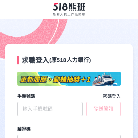
求職登入
(原518人力銀行)
手機號碼
密碼登入
發送簡訊
驗證碼