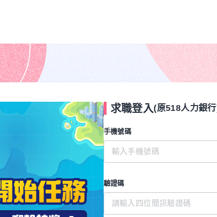
求職登入
(原518人力銀行
手機號碼
驗證碼