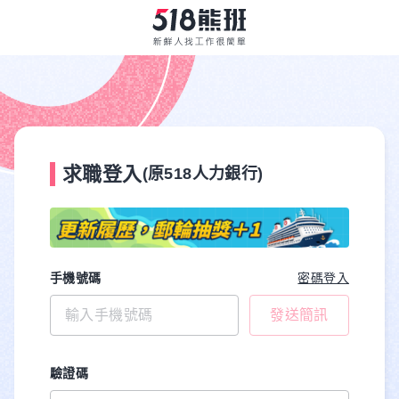
求職登入
(原518人力銀行)
手機號碼
密碼登入
發送簡訊
驗證碼