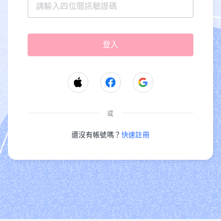
或
還沒有帳號嗎？
快速註冊