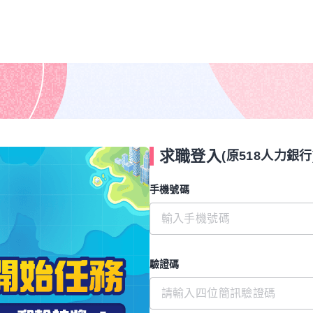
求職登入
(原518人力銀行
手機號碼
驗證碼