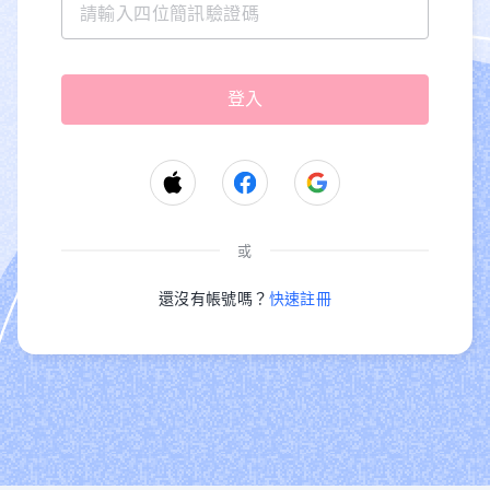
或
還沒有帳號嗎？
快速註冊