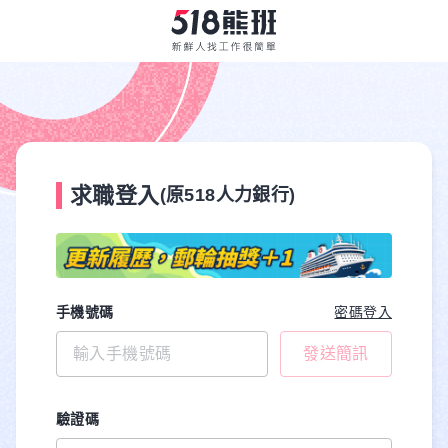
求職登入
(原518人力銀行)
手機號碼
密碼登入
發送簡訊
驗證碼