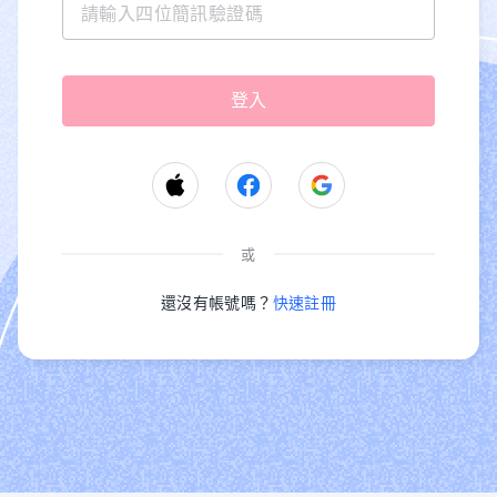
或
還沒有帳號嗎？
快速註冊