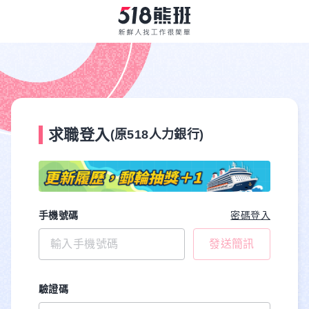
求職登入
(原518人力銀行)
手機號碼
密碼登入
發送簡訊
驗證碼