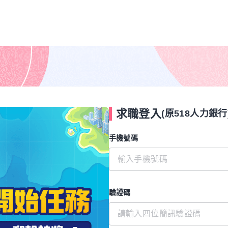
求職登入
(原518人力銀行
手機號碼
驗證碼