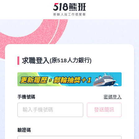
求職登入
(原518人力銀行)
手機號碼
密碼登入
發送簡訊
驗證碼