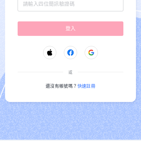
或
還沒有帳號嗎？
快速註冊