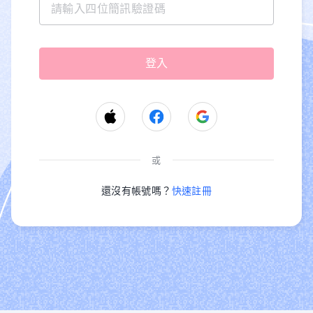
或
還沒有帳號嗎？
快速註冊