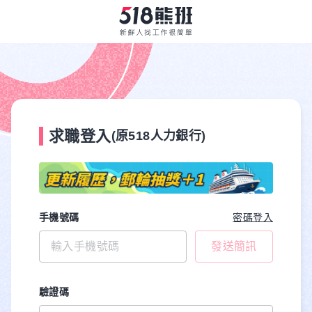
求職登入
(原518人力銀行)
手機號碼
密碼登入
發送簡訊
驗證碼