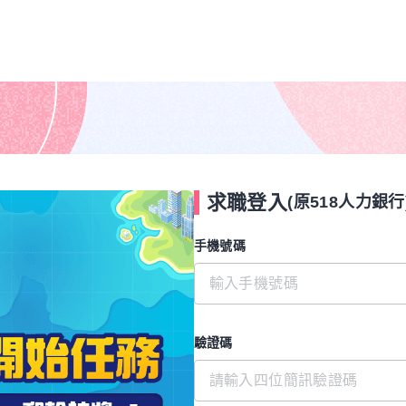
求職登入
(原518人力銀行
手機號碼
驗證碼