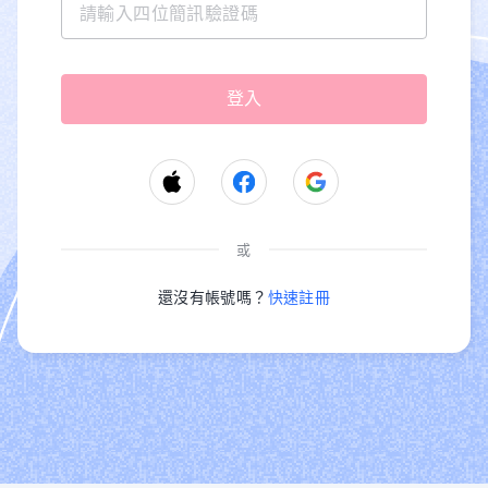
或
還沒有帳號嗎？
快速註冊