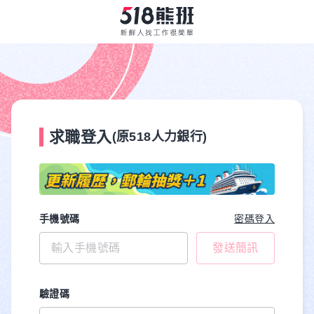
求職登入
(原518人力銀行)
手機號碼
密碼登入
發送簡訊
驗證碼