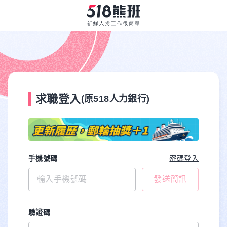
求職登入
(原518人力銀行)
手機號碼
密碼登入
發送簡訊
驗證碼