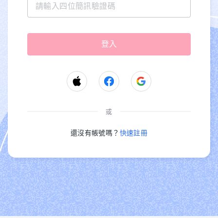
或
還沒有帳號嗎？
快速註冊