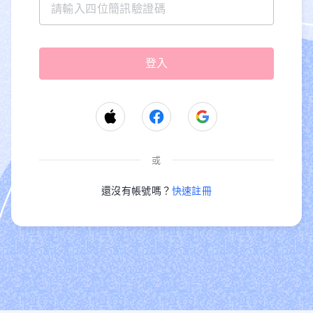
或
還沒有帳號嗎？
快速註冊