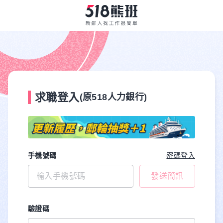
求職登入
(原518人力銀行)
手機號碼
密碼登入
發送簡訊
驗證碼