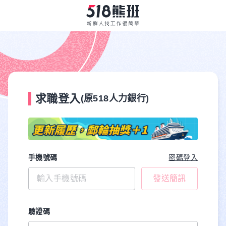
求職登入
(原518人力銀行)
手機號碼
密碼登入
發送簡訊
驗證碼