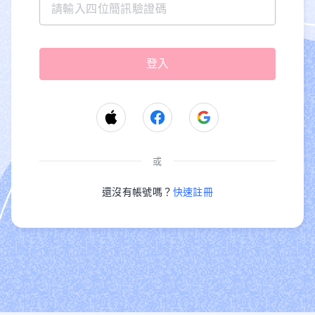
或
還沒有帳號嗎？
快速註冊