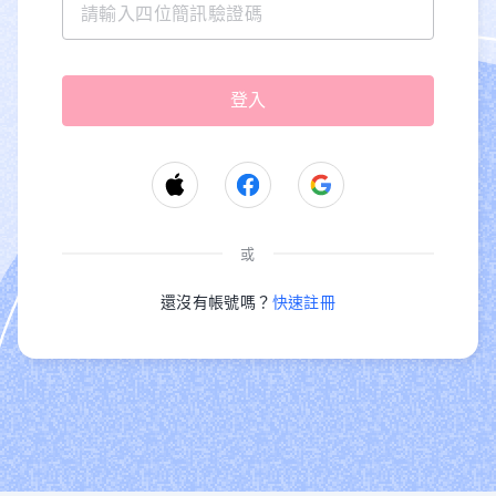
或
還沒有帳號嗎？
快速註冊