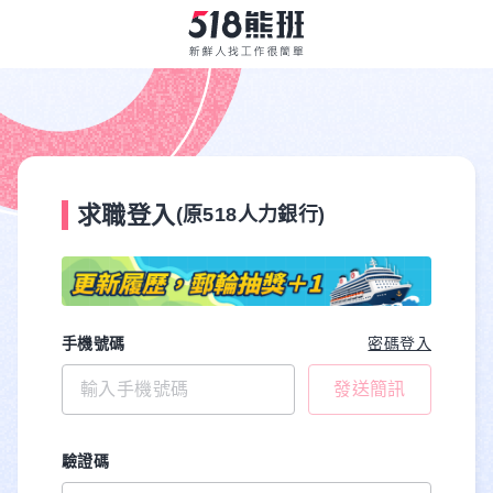
求職登入
(原518人力銀行)
手機號碼
密碼登入
發送簡訊
驗證碼