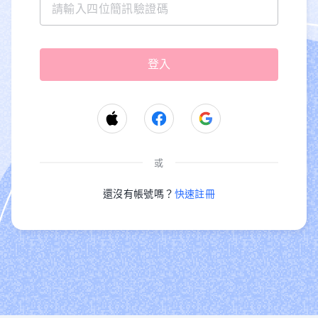
或
還沒有帳號嗎？
快速註冊