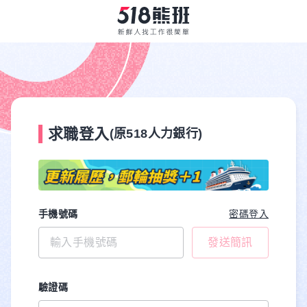
求職登入
(原518人力銀行)
手機號碼
密碼登入
發送簡訊
驗證碼